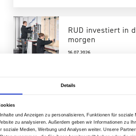
RUD investiert in 
morgen
16.07.2026
Die RUD Ketten Rieger & Dietz G
für die Zukunft: Mit einer neu
inklusive Elektrolabor schafft d
Details
optimale Bedingungen für seine
wurde ein innovatives Ausbildun
realisiert, das sowohl funktiona
Cookies
setzt.
nhalte und Anzeigen zu personalisieren, Funktionen für soziale
Website zu analysieren. Außerdem geben wir Informationen zu I
Kunden & Projekte
r soziale Medien, Werbung und Analysen weiter. Unsere Partner