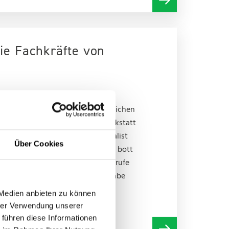
die Fachkräfte von
mbH u. Co. KG setzt ein klares Zeichen
en, hochmodernen Ausbildungswerkstatt
er schwäbische Hebetechnikspezialist
Über Cookies
 Auszubildenden. Gemeinsam mit bott
gslabor für elektrotechnische Berufe
l als auch didaktisch neue Maßstäbe
 Medien anbieten zu können
hrer Verwendung unserer
 führen diese Informationen