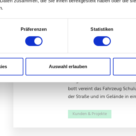
 Daten zusammen, die Sie ihnen bereitgestellt haben oder die s
n.
Mobiler Trainings
Präferenzen
Statistiken
ProfiDrive
02.07.2026
Ein speziell ausgebauter MAN TG
ies
Auswahl erlauben
mobiler Trainingsstützpunkt für 
Ausgestattet mit einer robuste
bott vereint das Fahrzeug Schul
der Straße und im Gelände in ei
Kunden & Projekte