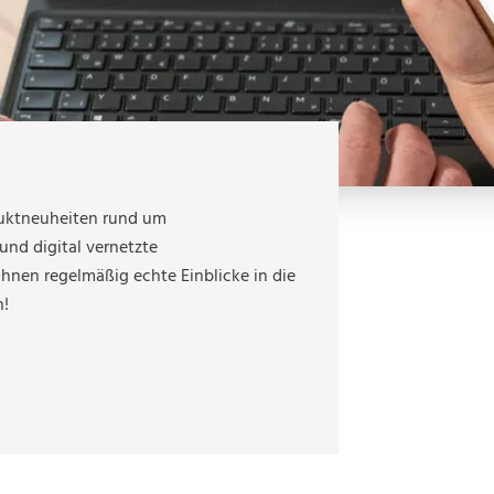
Kontakt
Kontakt
Service
Service
Qualität, Nachhaltigkeit und
Arbeitssicherheit
Kontakt
Kontakt
uktneuheiten rund um
und digital vernetzte
Ihnen regelmäßig echte Einblicke in die
n!