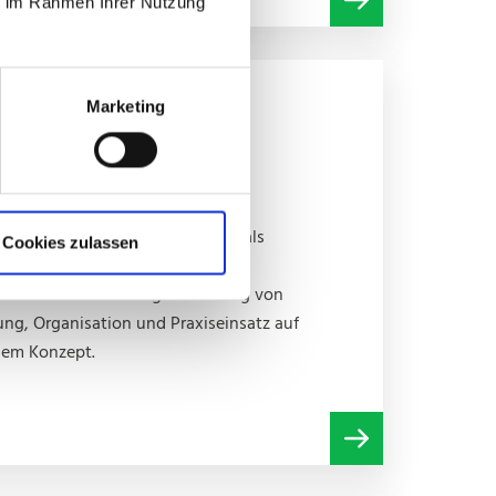
ie im Rahmen Ihrer Nutzung
stützpunkt für MAN
Marketing
E dient MAN ProfiDrive künftig als
Cookies zulassen
weltweite Fahrertrainings.
n, modularen Fahrzeugeinrichtung von
ung, Organisation und Praxiseinsatz auf
nem Konzept.