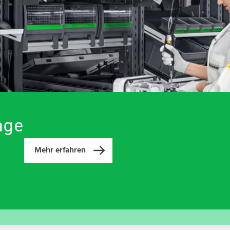
Wissen
Wissen
Wissen
Wissen
Supply Chain Management
Kontakt
Kontakt
Service
Service
Qualität, Nachhaltigkeit und
Arbeitssicherheit
Kontakt
Kontakt
age
Mehr erfahren