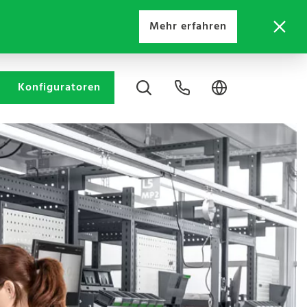
Mehr erfahren
Konfiguratoren
Anwendungen
Produkte
Wissen
Anwendungen
Produkte
Wissen
Anwendungen
Produkte
Wissen
Service
Anwendungen
Produkte
Wissen
Service
Handwerk
bott vario3
Download
Werkstatt im Handwerk
cubio
Download
Bildung und Ausbildung
primus two
Download
Serviceleistungen
Industrielle Montage
avero
Download
Serviceleistungen
Service, Wartung und Instandhaltung
Systainer³
Case Studies
Ausbildungs-, Lehrwerkstätten
verso
Case Studies
Forschung und Entwicklung
elution two
Case Studies
Customer Care
Materialfluss
elution two
Case Studies
Customer Care
Öffentlicher Dienst
perfo
Whitepaper
Service, Wartung und Instandhaltung
perfo
Glossar
Qualitätssicherung
Elektronik
Glossar
Bedienungsanleitungen
Elektrische Sicherheitsprüfungen
perfo
Whitepaper
Bedienungsanleitungen