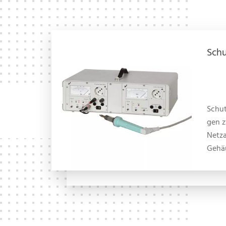
Schu
Schut
gen 
Netz
Gehäu