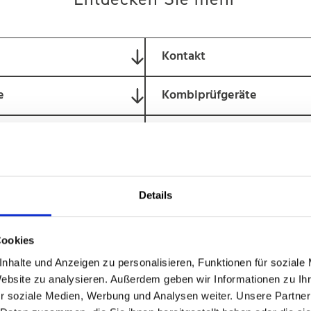
Kontakt
e
Kombiprüfgeräte
odule
Zubehör
Details
Cookies
nhalte und Anzeigen zu personalisieren, Funktionen für soziale
 im Überblick
Zur gezielten Prüfung einzelne
Website zu analysieren. Außerdem geben wir Informationen zu I
Wartung und schnelle Diagno
r soziale Medien, Werbung und Analysen weiter. Unsere Partner