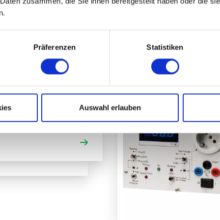
 Daten zusammen, die Sie ihnen bereitgestellt haben oder die s
n.
hspannung
Präferenzen
Statistiken
rheitsprüfgeräte
ies
Auswahl erlauben
spannungsprüfu