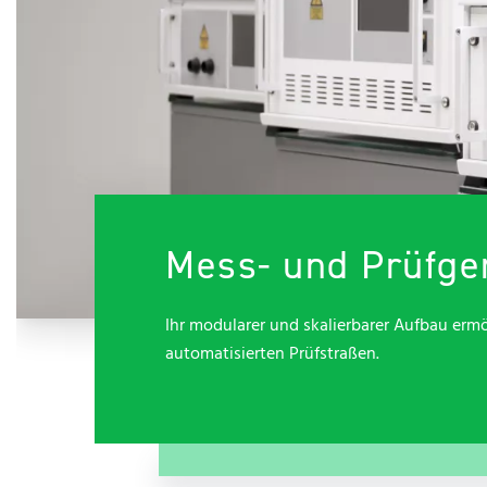
Assembly & Testing
Presse
Stellenangebote
Kontakt
Mess- und Prüfge
Ihr modularer und skalierbarer Aufbau ermög
automatisierten Prüfstraßen.