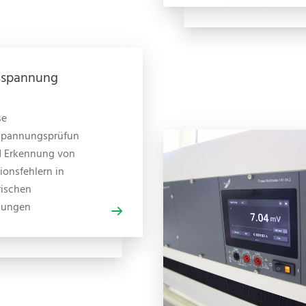
ßspannung
se
spannungsprüfun
d Erkennung von
tionsfehlern in
rischen
lungen