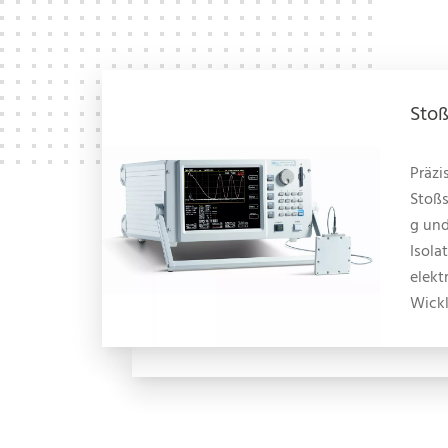
Sto
Präzi
Stoß
g un
Isola
elekt
Wick