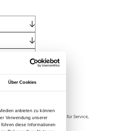
Über Cookies
 Medien anbieten zu können
r Bauteile oder Funktionen. Ideal für Service,
hrer Verwendung unserer
sen.
 führen diese Informationen