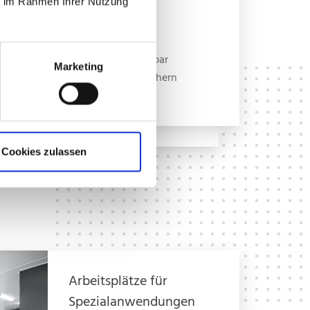
ie im Rahmen Ihrer Nutzung
Einzelsitze und
Sitzbänke – klappbar
Marketing
oder mit Schubfächern
unterbaut.
Cookies zulassen
Arbeitsplätze für
Spezialanwendungen