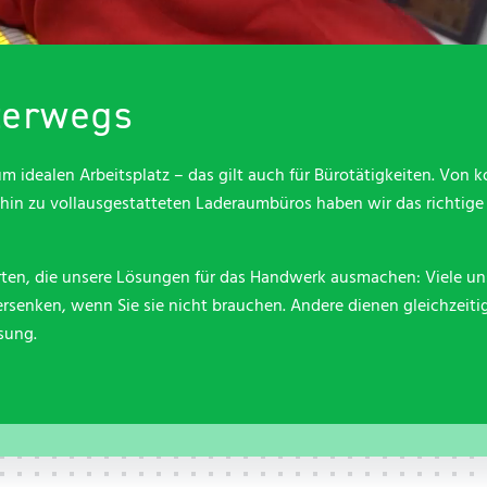
Kontakt
Kontakt
Service
Service
Qualität, Nachhaltigkeit und
Arbeitssicherheit
Kontakt
Kontakt
nterwegs
m idealen Arbeitsplatz – das gilt auch für Bürotätigkeiten. Von
is hin zu vollausgestatteten Laderaumbüros haben wir das richtig
rten, die unsere Lösungen für das Handwerk ausmachen: Viele uns
rsenken, wenn Sie sie nicht brauchen. Andere dienen gleichzeitig
sung.