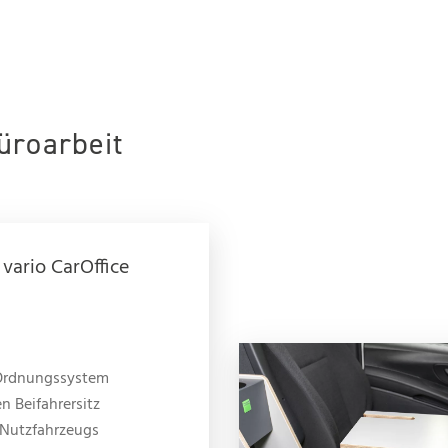
üroarbeit
 vario CarOffice
Ordnungssystem
en Beifahrersitz
 Nutzfahrzeugs