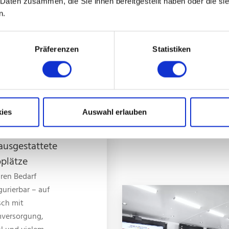
 Daten zusammen, die Sie ihnen bereitgestellt haben oder die s
nten.
n.
Präferenzen
Statistiken
ies
Auswahl erlauben
ausgestattete
plätze
hren Bedarf
gurierbar – auf
ch mit
versorgung,