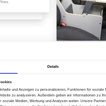
Pkws.
grierte
Details
eibplatten
Cookies
von bott vario3
nhalte und Anzeigen zu personalisieren, Funktionen für soziale
eugeinrichtunge
Website zu analysieren. Außerdem geben wir Informationen zu I
usziehbare und
r soziale Medien, Werbung und Analysen weiter. Unsere Partner
enkbare