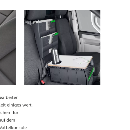
earbeiten
eit einiges wert.
chern für
 auf dem
 Mittelkonsole