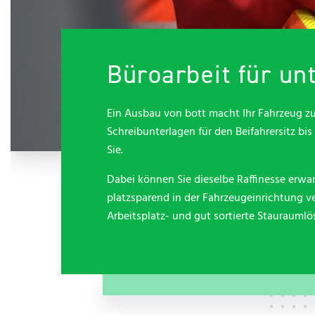
Kontakt
Büroarbeit für u
Ein Ausbau von bott macht Ihr Fahrzeug zu
Schreibunterlagen für den Beifahrersitz b
Sie.
Dabei können Sie dieselbe Raffinesse erwa
platzsparend in der Fahrzeugeinrichtung ve
Arbeitsplatz- und gut sortierte Stauraumlö