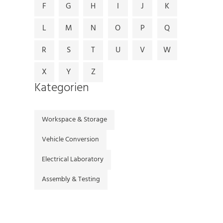
F
G
H
I
J
K
L
M
N
O
P
Q
R
S
T
U
V
W
X
Y
Z
Kategorien
Workspace & Storage
Vehicle Conversion
Electrical Laboratory
Assembly & Testing