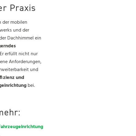
er Praxis
h der mobilen
werks und der
 der Dachhimmel ein
gerndes
Er erfüllt nicht nur
ene Anforderungen,
rweiterbarkeit und
fizienz und
geinrichtung
bei.
mehr:
Fahrzeugeinrichtung
.