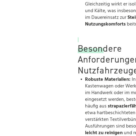
Gleichzeitig wirkt er iso
und Kälte, was insbeson
im Dauereinsatz zur
Ste
Nutzungskomforts
beit
Besondere
Anforderunge
Nutzfahrzeu
Robuste Materialien:
In
Kastenwagen oder Werks
im Handwerk oder im mo
eingesetzt werden, be
häufig aus
strapazierfä
etwa hartbeschichteten
verstärkten Textilverbü
Ausführungen sind bes
leicht zu reinigen
und r