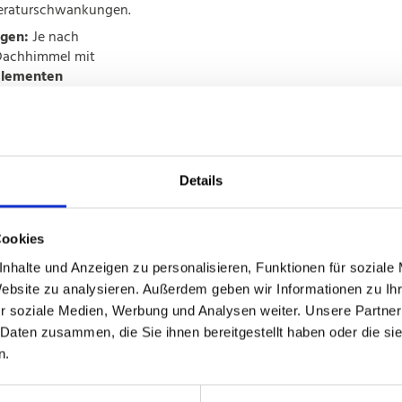
peraturschwankungen.
ngen:
Je nach
Dachhimmel mit
selementen
 zählen:
er Lichtleisten
für
leuchtung
er Montageschienen
der Kabel
Details
häuse
oder
ente
zur Integration in
Cookies
teme
nhalte und Anzeigen zu personalisieren, Funktionen für soziale
eiten machen den
Website zu analysieren. Außerdem geben wir Informationen zu I
ifunktionalen Bauteil
r soziale Medien, Werbung und Analysen weiter. Unsere Partner
ichtung.
 Daten zusammen, die Sie ihnen bereitgestellt haben oder die s
n.