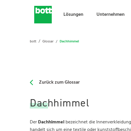
Lösungen
Unternehmen
Lösungen
Unternehmen
Karriere
Dachhimmel
bott
Glossar
Vehicle Conversion
Über uns
bott als Arbeitgeber
Zurück zum Glossar
Workspace & Storage
News
bott als Ausbildungsbetrieb
Electrical Laboratory
Events
Jobmessen mit bott
Dachhimmel
Assembly & Testing
Presse
Stellenangebote
Der
Dachhimmel
bezeichnet die Innenverkleidung 
handelt sich um eine textile oder kunststoffbesch