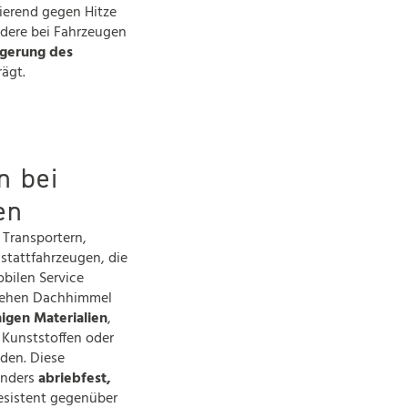
lierend gegen Hitze
dere bei Fahrzeugen
igerung des
rägt.
n bei
gen
 Transportern,
tattfahrzeugen, die
bilen Service
stehen Dachhimmel
higen Materialien
,
 Kunststoffen oder
nden. Diese
onders
abriebfest,
esistent gegenüber