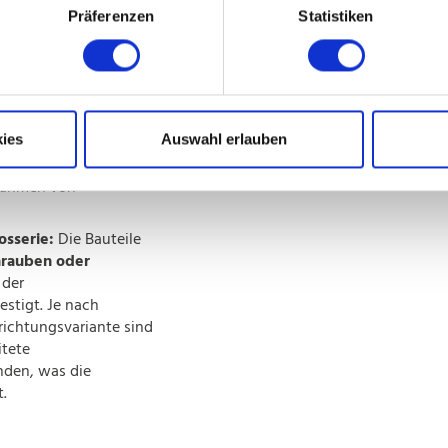
Montage
Präferenzen
Statistiken
erne Dachhimmel-
t aus
mehreren
n
, in der Regel einem
nteilen. Diese
 nicht nur die
ies
Auswahl erlauben
ubt auch
den
egmente
bei
Rahmen von
osserie:
Die Bauteile
hrauben oder
 der
estigt. Je nach
ichtungsvariante sind
itete
den, was die
t.