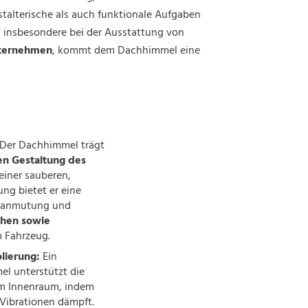
Kontakt
Kontakt
Service
Service
Qualität, Nachhaltigkeit und
talterische als auch funktionale Aufgaben
Arbeitssicherheit
, insbesondere bei der Ausstattung von
Kontakt
Kontakt
nternehmen
, kommt dem Dachhimmel eine
Der Dachhimmel trägt
en Gestaltung des
einer sauberen,
ng bietet er eine
nanmutung und
chen sowie
 Fahrzeug.
lierung:
Ein
l unterstützt die
m Innenraum, indem
 Vibrationen dämpft.