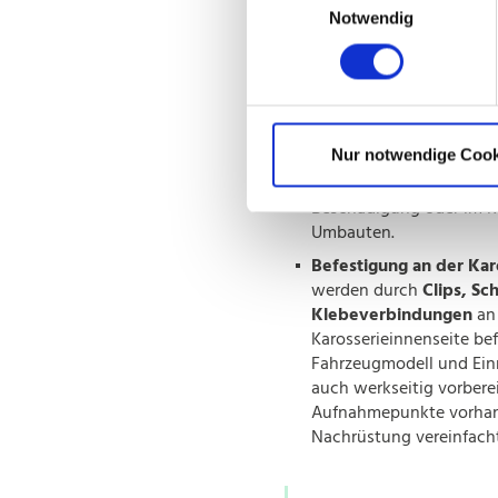
Aufbau und 
Notwendig
Modularer Aufbau:
Mod
Systeme bestehen meis
passgenauen Elemente
Mittelteil und zwei Seite
Konstruktion erleichtert
Nur notwendige Cook
Montage, sondern erla
Austausch einzelner S
Beschädigung oder im 
Umbauten.
Befestigung an der Kar
werden durch
Clips, Sc
Klebeverbindungen
an
Karosserieinnenseite bef
Fahrzeugmodell und Einr
auch werkseitig vorbere
Aufnahmepunkte vorhan
Nachrüstung vereinfach