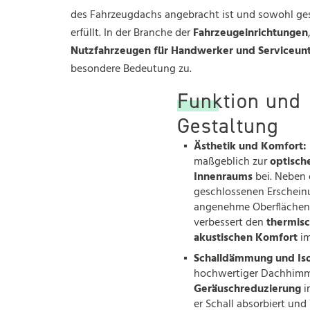
Kontakt
des Fahrzeugdachs angebracht ist und sowohl ges
erfüllt. In der Branche der
Fahrzeugeinrichtungen
Nutzfahrzeugen für Handwerker und Serviceu
besondere Bedeutung zu.
Funktion und
Gestaltung
Ästhetik und Komfort:
maßgeblich zur
optisch
Innenraums
bei. Neben 
geschlossenen Erscheinu
angenehme Oberfläche
verbessert den
thermis
akustischen Komfort
im
Schalldämmung und Iso
hochwertiger Dachhimme
Geräuschreduzierung
i
er Schall absorbiert und