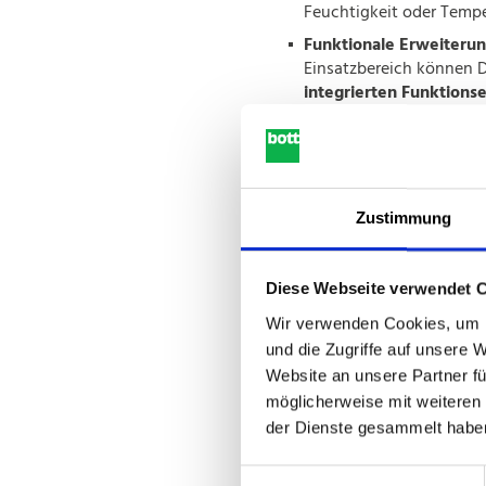
Feuchtigkeit oder Tem
Funktionale Erweiteru
Einsatzbereich können 
integrierten Funktion
ausgestattet sein. Dazu
LED-Leuchten od
die Innenraumbe
Halterungen od
für Werkzeuge o
Zustimmung
Lautsprecherge
Belüftungselem
Diese Webseite verwendet 
bestehende Sys
Wir verwenden Cookies, um I
Diese Anpassungsmöglichk
und die Zugriffe auf unsere 
Dachhimmel zu einem
mult
Website an unsere Partner fü
innerhalb der Fahrzeugeinr
möglicherweise mit weiteren
der Dienste gesammelt habe
Einwilligungsauswahl