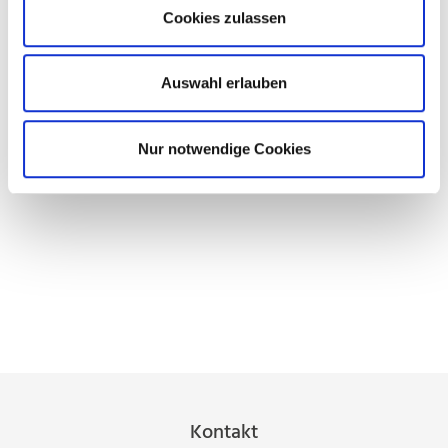
Cookies zulassen
Erfahren Sie mehr:
Auswahl erlauben
Entdecken Sie mehr zu unserem Bereich
Electrical Laboratory
und unsere Arbeitsplatzlösung
Nur notwendige Cookies
primus two
.
Kontakt