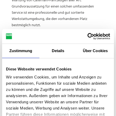
Wartung von Caterham-Fahrzeugen aller Art.
en
er.
t.
Grundvoraussetzung für einen solchen umfassenden
.
Service ist eine professionelle und gut sortierte
Werkstattumgebung, die den vorhandenen Platz
bestmöglich nutzt.
Die
verso Betriebseinrichtung
, die unsere britischen
Kollegen von Bott Ltd für den Kunden installiert haben,
sorgt mit ihren vielseitigen Aufbewahrungsmöglichkeiten
Zustimmung
Details
Über Cookies
für Ordnung und Organisation am Arbeitsplatz. Caterham
Cars entschied sich für Schubladenschränke sowie eine
perfo Wandverkleidung
in Anthrazitgrau, wodurch
Diese Webseite verwendet Cookies
elegante Arbeitsplätze für die Techniker entstanden.
Wir verwenden Cookies, um Inhalte und Anzeigen zu
personalisieren, Funktionen für soziale Medien anbieten
Wir wollten einen Arbeitsbereich, der zu unserer
zu können und die Zugriffe auf unsere Website zu
bestehenden Werkstatt passt. Die Vielseitigkeit und
analysieren. Außerdem geben wir Informationen zu Ihrer
die Anpassungsfähigkeit des verso Programms von
Verwendung unserer Website an unsere Partner für
bott machten uns die Entscheidung leicht. Wir sind
soziale Medien, Werbung und Analysen weiter. Unsere
sehr zufrieden mit dem professionellen neuen
Partner führen diese Informationen möglicherweise mit