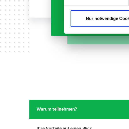
Das Starter Pake
Nur notwendige Cook
Warum teilnehmen?
Ihre Vorteile auf einen Blick