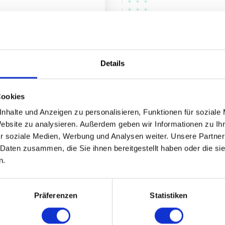
F
N
M
a
Details
Cookies
nhalte und Anzeigen zu personalisieren, Funktionen für soziale
Website zu analysieren. Außerdem geben wir Informationen zu I
r soziale Medien, Werbung und Analysen weiter. Unsere Partner
 Daten zusammen, die Sie ihnen bereitgestellt haben oder die s
n.
Di
G
Präferenzen
Statistiken
We
e
S