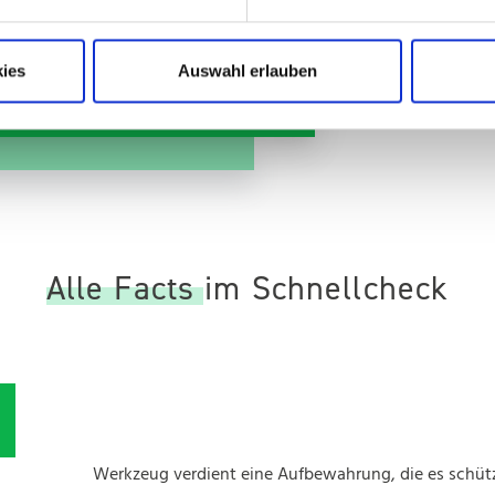
A
t L
E
ies
Auswahl erlauben
Alle Facts im Schnellcheck
Werkzeug verdient eine Aufbewahrung, die es schütz